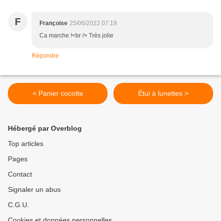
F
Françoise
25/06/2022 07:19
Ca marche !<br /> Très jolie
Répondre
< Panier cocotte
Étui à lunettes >
Hébergé par Overblog
Top articles
Pages
Contact
Signaler un abus
C.G.U.
Cookies et données personnelles