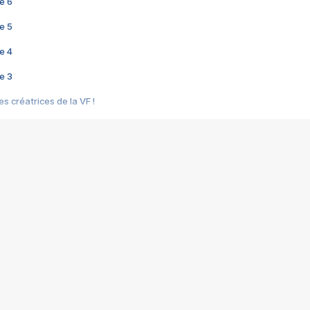
e 6
e 5
e 4
e 3
s créatrices de la VF !
e 2
e 1
e Mektoub My Love arrive enfin ! Rencontre avec Shaïn Boumedine et Sal
i : après Toni en famille
elle réalise le bouleversant Dites lui que je l'aime
ais ! Rencontre autour de Vie privée de Rebecca Zlotowski
 de Marguerite, Grave... Rencontre avec Ella Rumpf
 Les Rêveurs, un film intime sur la santé mentale