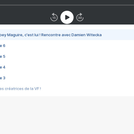
bey Maguire, c'est lui ! Rencontre avec Damien Witecka
e 6
e 5
e 4
e 3
s créatrices de la VF !
e 2
e 1
e Mektoub My Love arrive enfin ! Rencontre avec Shaïn Boumedine et Sal
i : après Toni en famille